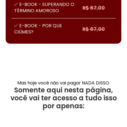
✅ E-BOOK - SUPERANDO O
R$ 67,00
TÉRMINO AMOROSO
✅ E-BOOK - POR QUE
R$ 67,00
CIÚMES?
R$
TUDO ISSO
DEVERIA
300,00
CUSTAR
Mas hoje você não vai pagar NADA DISSO.
Somente aqui nesta página,
você vai ter acesso a tudo isso
por apenas: