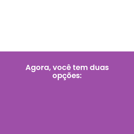
Agora, você tem duas
opções:
Opção 01: A
Opção 02: A
zona de
mudança
conforto
definitiva
Ignorar tudo
Aproveitar a
que você viu
oportunidade
Continuar
Entender o