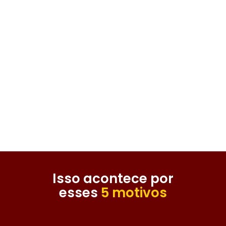
merda, pra
sempre.”
“Nunca vou
superar isso,
real.”
“Eu não sei
como seguir
em frente”
Isso acontece por
esses
5 motivos