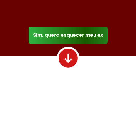
pensar
Sim, quero esquecer meu ex
É horrível se
sentir
assim, né?
Você já tentou ficar um
tempo fora,
descontar
tudo no trabalho e na
academia
, tentar ficar
com outras pessoas…