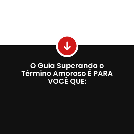
Um
material exclusivo
para você
entender porque sente ciúmes e qual
tipo de ciúmes você sente,
baseado em
um texto de Freud escrito em 1922
O Guia Superando o
Término Amoroso É PARA
VOCÊ QUE: