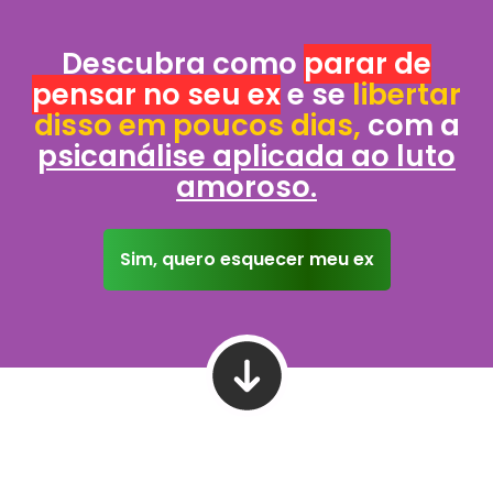
Descubra como
parar de
pensar no seu ex
e se
libertar
disso em poucos dias,
com a
psicanálise aplicada ao luto
amoroso.
Sim, quero esquecer meu ex